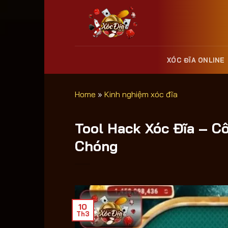
Bỏ
qua
nội
dung
XÓC ĐĨA ONLINE
Home
»
Kinh nghiệm xóc đĩa
Tool Hack Xóc Đĩa – C
Chóng
10
Th3