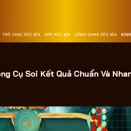
TRÒ CHƠI XÓC ĐĨA
APP XÓC ĐĨA
CỔNG GAME XÓC ĐĨA
KINH
ông Cụ Soi Kết Quả Chuẩn Và Nha