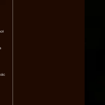
hơi
a
xác