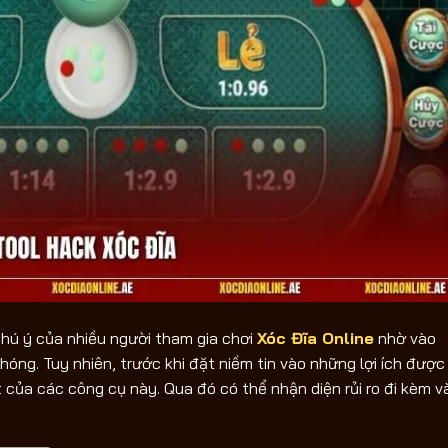
ú ý của nhiều người tham gia chơi
Xóc Đĩa Online
nhờ vào
ng. Tuy nhiên, trước khi đặt niềm tin vào những lợi ích được
t của các công cụ này. Qua đó có thể nhận diện rủi ro đi kèm v