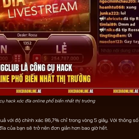
ụ hack xóc đĩa online phổ biến nhất thị trường
uả với độ chính xác 86,7% chỉ trong vòng 5 giây. Với thông số
đĩa của bạn sẽ trở nên đơn giản hơn bao giờ hết.