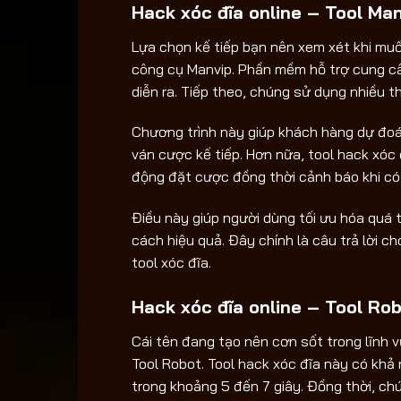
Hack xóc đĩa online – Tool Man
Lựa chọn kế tiếp bạn nên xem xét khi muốn
công cụ Manvip. Phần mềm hỗ trợ cung cấp
diễn ra. Tiếp theo, chúng sử dụng nhiều t
Chương trình này giúp khách hàng dự đoá
ván cược kế tiếp. Hơn nữa, tool hack xóc
động đặt cược đồng thời cảnh báo khi có
Điều này giúp người dùng tối ưu hóa quá t
cách hiệu quả. Đây chính là câu trả lời c
tool xóc đĩa.
Hack xóc đĩa online – Tool Ro
Cái tên đang tạo nên cơn sốt trong lĩnh v
Tool Robot. Tool hack xóc đĩa này có khả n
trong khoảng 5 đến 7 giây. Đồng thời, ch