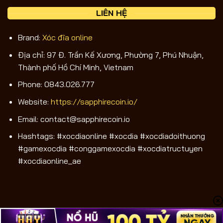
LIÊN HỆ
Brand:
Xóc đĩa online
Địa chỉ: 97 Đ. Trần Kế Xương, Phường 7, Phú Nhuận,
Thành phố Hồ Chí Minh, Vietnam
Phone: 0843.026.777
Website:
https://sapphirecoin.io/
Email:
contact@sapphirecoin.io
Hashtags: #xocdiaonline #xocdia #xocdiadoithuong
#gamexocdia #conggamexocdia #xocdiatructuyen
#xocdiaonline_ae
Copyright 2026 ©
Xóc Đĩa Online - @onlyseo