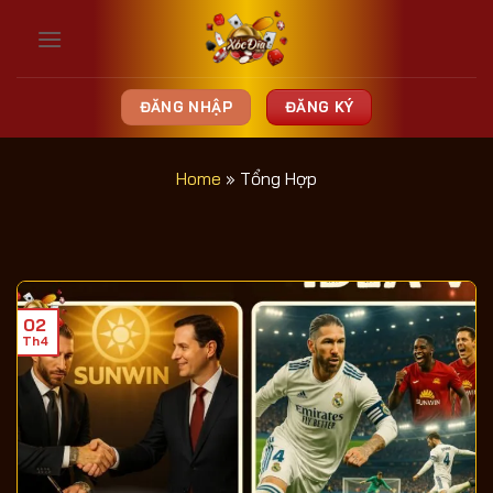
Bỏ
qua
nội
dung
ĐĂNG NHẬP
ĐĂNG KÝ
Home
»
Tổng Hợp
02
Th4