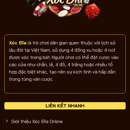
Xóc Đĩa
là trò chơi dân gian quen thuộc với lịch sử
lâu đời tại Việt Nam, sử dụng 4 đồng xu hoặc 4 nút
được xóc trong bát. Người chơi có thể đặt cược vào
các cửa như chẵn, lẻ, 4 đỏ, 4 trắng hoặc nhiều tổ
hợp đặc biệt khác, tạo nên sự kịch tính và hấp dẫn
trong từng ván cược.
LIÊN KẾT NHANH
Giới thiệu Xóc Đĩa Online