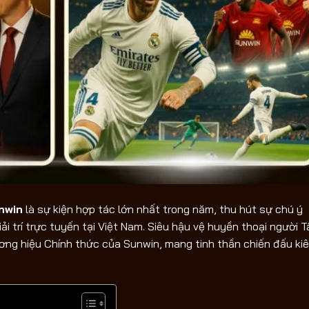
nwin
là sự kiện hợp tác lớn nhất trong năm, thu hút sự chú ý
 trí trực tuyến tại Việt Nam. Siêu hậu vệ huyền thoại người T
ơng hiệu Chính thức của Sunwin, mang tinh thần chiến đấu ki