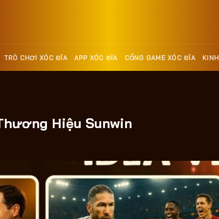
TRÒ CHƠI XÓC ĐĨA
APP XÓC ĐĨA
CỔNG GAME XÓC ĐĨA
KINH
Thương Hiệu Sunwin