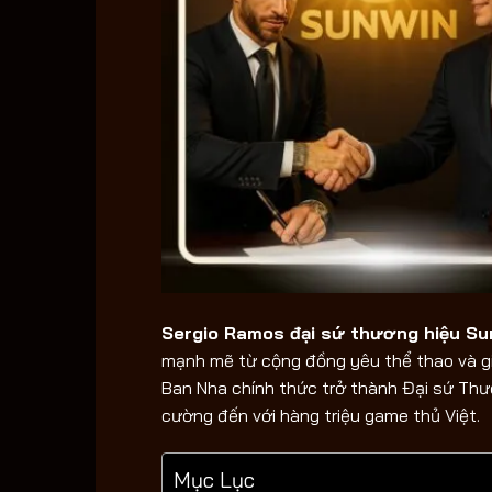
Sergio Ramos đại sứ thương hiệu Su
mạnh mẽ từ cộng đồng yêu thể thao và giải
Ban Nha chính thức trở thành Đại sứ Thư
cường đến với hàng triệu game thủ Việt.
Mục Lục