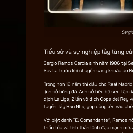
Sergi
Tiểu sử và sự nghiệp lẫy lừng c
Sergio Ramos Garcia sinh năm 1986 tại Se
Sevilla trước khi chuyển sang khoác áo Re
Trong hơn 16 năm thi đấu cho Real Madri
lịch sử bóng đá. Anh sở hữu bộ sưu tập d
địch La Liga, 2 lần vô địch Copa del Rey 
tuyển Tây Ban Nha, góp công lớn vào chức
Với biệt danh “El Comandante”, Ramos nổ
thần tốc và tinh thần lãnh đạo mạnh mẽ.