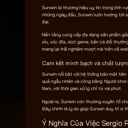
Sunwin là thương hiệu uy tín trong lĩnh vự
những ngày đầu, Sunwin luôn hướng tới 
đại.
Nền tảng cung cấp đa dạng sản phẩm giải t
xỉu, xóc đĩa, slot game, bắn cá đổi thưởn
mang lại trải nghiệm mượt mà trên cả web
Cam kết minh bạch và chất lượn
Sunwin nổi bật với hệ thống bảo mật tiê
quả ngẫu nhiên và công bằng. Người chơi 
Nam, với thời gian xử lý chỉ từ vài phút.
Ngoài ra, Sunwin còn thường xuyên tổ chứ
Đây chính là lý do giúp Sunwin duy trì vị
Ý Nghĩa Của Việc Sergio