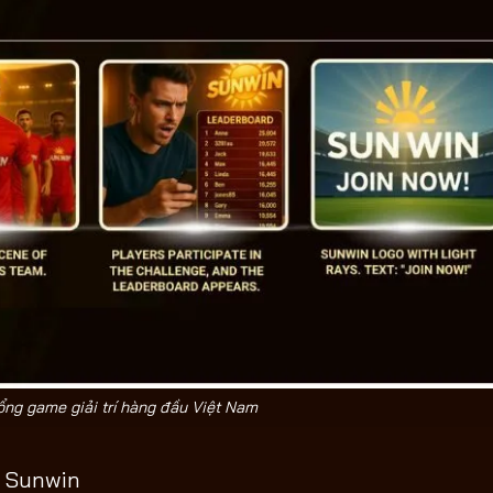
ng game giải trí hàng đầu Việt Nam
a Sunwin