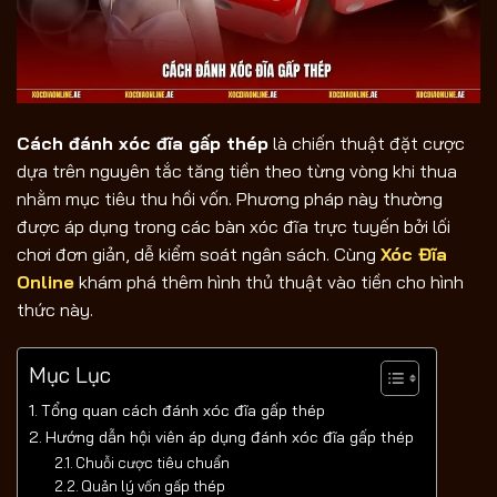
Cách đánh xóc đĩa gấp thép
là chiến thuật đặt cược
dựa trên nguyên tắc tăng tiền theo từng vòng khi thua
nhằm mục tiêu thu hồi vốn. Phương pháp này thường
được áp dụng trong các bàn xóc đĩa trực tuyến bởi lối
chơi đơn giản, dễ kiểm soát ngân sách. Cùng
Xóc Đĩa
Online
khám phá thêm hình thủ thuật vào tiền cho hình
thức này.
Mục Lục
Tổng quan cách đánh xóc đĩa gấp thép
Hướng dẫn hội viên áp dụng đánh xóc đĩa gấp thép
Chuỗi cược tiêu chuẩn
Quản lý vốn gấp thép