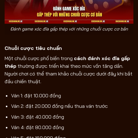
Đánh game xóc đĩa gấp thép với những chuỗi cược cơ bản
Chuỗi cược tiêu chuẩn
Một chuỗi cược phổ biến trong
cách đánh xóc đĩa gấp
thép
thường được triển khai theo mức vốn tăng dần.
Người chơi có thể tham khảo chuỗi cược dưới đây khi bắt
đầu chiến thuật.
Ván 1: đặt 10.000 đồng
Ván 2: đặt 20.000 đồng nếu thua ván trước
Ván 3: đặt 40.000 đồng
Ván 4: đặt 80.000 đồng
Ván 5: đặt 160.000 đồng