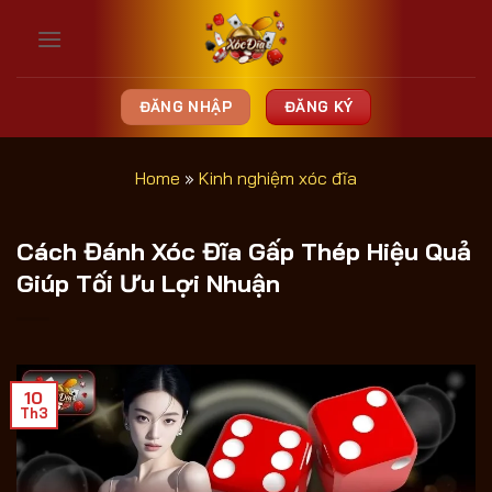
Bỏ
qua
nội
dung
ĐĂNG NHẬP
ĐĂNG KÝ
Home
»
Kinh nghiệm xóc đĩa
Cách Đánh Xóc Đĩa Gấp Thép Hiệu Quả
Giúp Tối Ưu Lợi Nhuận
10
Th3