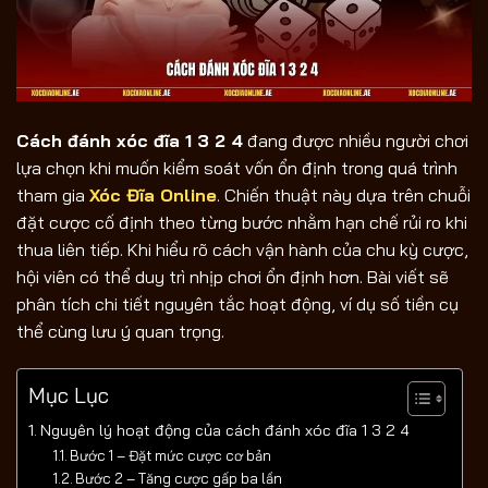
Cách đánh xóc đĩa 1 3 2 4
đang được nhiều người chơi
lựa chọn khi muốn kiểm soát vốn ổn định trong quá trình
tham gia
Xóc Đĩa Online
. Chiến thuật này dựa trên chuỗi
đặt cược cố định theo từng bước nhằm hạn chế rủi ro khi
thua liên tiếp. Khi hiểu rõ cách vận hành của chu kỳ cược,
hội viên có thể duy trì nhịp chơi ổn định hơn. Bài viết sẽ
phân tích chi tiết nguyên tắc hoạt động, ví dụ số tiền cụ
thể cùng lưu ý quan trọng.
Mục Lục
Nguyên lý hoạt động của cách đánh xóc đĩa 1 3 2 4
Bước 1 – Đặt mức cược cơ bản
Bước 2 – Tăng cược gấp ba lần