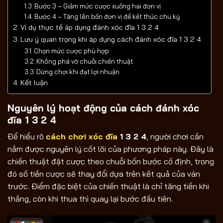
Bước 3 – Giảm mức cược xuống hai đơn vị
Bước 4 – Tăng lên bốn đơn vị để kết thúc chu kỳ
Ví dụ thực tế áp dụng đánh xóc đĩa 1 3 2 4
Lưu ý quan trọng khi áp dụng cách đánh xóc đĩa 1 3 2 4
Chọn mức cược phù hợp
Không phá vỡ chuỗi chiến thuật
Dừng chơi khi đạt lợi nhuận
Kết luận
Nguyên lý hoạt động của cách đánh xóc
đĩa 1 3 2 4
Để hiểu rõ
cách chơi xóc đĩa
1 3 2 4
, người chơi cần
nắm được nguyên lý cốt lõi của phương pháp này. Đây là
chiến thuật đặt cược theo chuỗi bốn bước cố định, trong
đó số tiền cược sẽ thay đổi dựa trên kết quả của ván
trước. Điểm đặc biệt của chiến thuật là chỉ tăng tiền khi
thắng, còn khi thua thì quay lại bước đầu tiên.