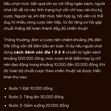
Nếu chọn mức tiền quá lớn so với tổng ngân sách, người
chơi rất dễ rơi vào tình trạng hụt vốn chỉ sau vài chu kỳ
cược. Ngược lại, khi đặt mức tiền hợp lý, hội viên có thể
duy trì nhiều vòng cược liên tiếp, từ đó tăng cơ hội gặp
chuỗi thắng để hoàn thành đầy đủ chiến thuật.
Thông thường, đơn vị cược nên chiếm khoảng 2% đến
5% tổng vốn để đảm bảo an toàn. Ví dụ nếu người chơi
dùng
cách đánh xóc đĩa 1 3 2 4
chuẩn bị ngân sách
khoảng 500.000 đồng, mức cược khởi điểm hợp lý chỉ
nên dao động trong khoảng 10.000 đến 20.000 đồng. Khi
đó toàn bộ chuỗi cược theo chiến thuật sẽ được triển
khai như sau:
Bước 1: Đặt 10.000 đồng
Bước 2: Tăng lên 30.000 đồng
Bước 3: Giảm xuống 20.000 đồng