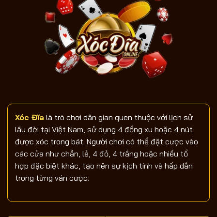
Xóc Đĩa
là trò chơi dân gian quen thuộc với lịch sử
lâu đời tại Việt Nam, sử dụng 4 đồng xu hoặc 4 nút
được xóc trong bát. Người chơi có thể đặt cược vào
các cửa như chẵn, lẻ, 4 đỏ, 4 trắng hoặc nhiều tổ
hợp đặc biệt khác, tạo nên sự kịch tính và hấp dẫn
trong từng ván cược.