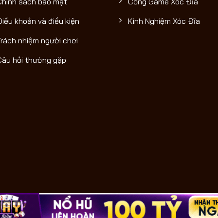
Chính sách bảo mật
Cổng Game Xóc Đĩa
Điều khoản và điều kiện
Kinh Nghiệm Xóc Đĩa
Trách nhiệm người chơi
Câu hỏi thường gặp
seo