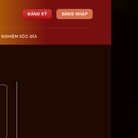
ĐĂNG KÝ
ĐĂNG NHẬP
 NGHIỆM XÓC ĐĨA