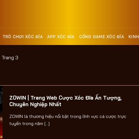
TRÒ CHƠI XÓC ĐĨA
APP XÓC ĐĨA
CỔNG GAME XÓC ĐĨA
KINH
»
Trang 3
ZOWIN | Trang Web Cược Xóc Đĩa Ấn Tượng,
Chuyên Nghiệp Nhất
ZOWIN là thương hiệu nổi bật trong lĩnh vực cá cược trực
tuyến trong năm [...]