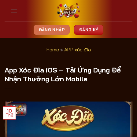
Bỏ
qua
nội
dung
ĐĂNG NHẬP
ĐĂNG KÝ
Home
»
APP xóc đĩa
App Xóc Đĩa iOS – Tải Ứng Dụng Để
Nhận Thưởng Lớn Mobile
10
Th3