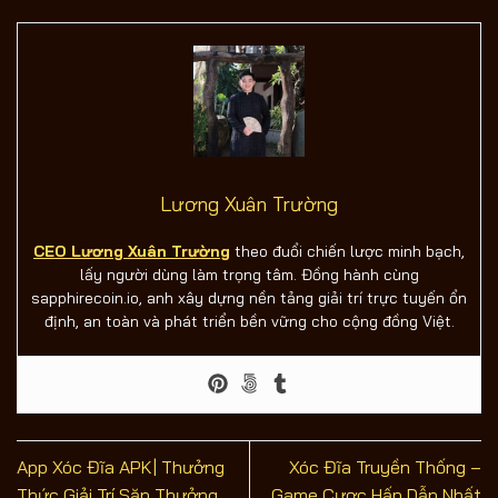
Lương Xuân Trường
CEO Lương Xuân Trường
theo đuổi chiến lược minh bạch,
lấy người dùng làm trọng tâm. Đồng hành cùng
sapphirecoin.io, anh xây dựng nền tảng giải trí trực tuyến ổn
định, an toàn và phát triển bền vững cho cộng đồng Việt.
App Xóc Đĩa APK| Thưởng
Xóc Đĩa Truyền Thống –
Thức Giải Trí Săn Thưởng
Game Cược Hấp Dẫn Nhất