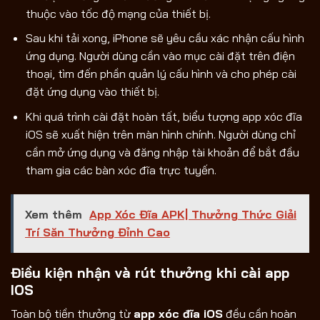
thuộc vào tốc độ mạng của thiết bị.
Sau khi tải xong, iPhone sẽ yêu cầu xác nhận cấu hình
ứng dụng. Người dùng cần vào mục cài đặt trên điện
thoại, tìm đến phần quản lý cấu hình và cho phép cài
đặt ứng dụng vào thiết bị.
Khi quá trình cài đặt hoàn tất, biểu tượng app xóc đĩa
iOS sẽ xuất hiện trên màn hình chính. Người dùng chỉ
cần mở ứng dụng và đăng nhập tài khoản để bắt đầu
tham gia các bàn xóc đĩa trực tuyến.
Xem thêm
App Xóc Đĩa APK| Thưởng Thức Giải
Trí Săn Thưởng Đỉnh Cao
Điều kiện nhận và rút thưởng khi cài app
IOS
Toàn bộ tiền thưởng từ
app xóc đĩa iOS
đều cần hoàn