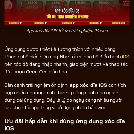
App xóc đĩa iOS tối ưu trải nghiệm iPhone
Ứng dụng được thiết kế tương thích với nhiều dòng
iPhone phổ biến hiện nay. Nhờ tối ưu cho hệ điều hành
iOS
nên tốc độ đăng nhập nhanh, giao diện mượt và thao tác
đặt cược được đơn giản hóa.
Bên cạnh trải nghiệm ổn định,
app xóc đĩa iOS
còn tích
hợp nhiều chương trình thưởng riêng dành cho người
dùng cài ứng dụng. Đây là lý do ngày càng nhiều người
lựa chọn tải app thay vì sử dụng phiên bản web.
Ưu đãi hấp dẫn khi dùng ứng dụng xóc đĩa
iOS