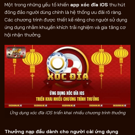
Một trong những yếu tố khiến
app xóc đĩa iOS
thu hút
đông đảo người dùng chính là hệ thống ưu đãi rõ ràng.
Các chương trình được thiết kế riêng cho người sử dụng
ứng dụng nhằm khuyến khích trải nghiệm và gia tăng cơ
hội nhận thưởng.
Ứng dụng xóc đĩa iOS triển khai nhiều chương trình thưởng
Thưởng nạp đầu dành cho người cài ứng dụng